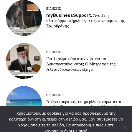
EΙΔΗΣΕΙΣ
myBusinessSupport: Άνοιξε η
πλατφόρμα στήριξης για τις επιχειρήσεις της
Σαμοθράκης
EΙΔΗΣΕΙΣ
Γιατί τρώμε ψάρι στην νηστεία του
Δεκαπενταύγουστου; Ο Μητροπολίτης
Αλεξανδρουπόλεως εξηγεί
EΙΔΗΣΕΙΣ
Άρθρο τουρκικής εφημερίδας αναρωτιέται
γιατί οι Τούρκοι προτιμούν τα ελληνικά
νησιά για διακοπές
Χρησιμοποιούμε cookies για να σας προσφέρουμε την
καλύτερη δυνατή εμπειρία στη σελίδα μας. Εάν συνεχίσετε να
χρησιμοποιείτε τη σελίδα, θα υποθέσουμε πως είστε
ικανοποιημένοι με αυτό.