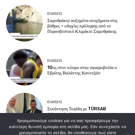
EΙΔΗΣΕΙΣ
Σαμοθράκη: αυξημένα ατυχήματα στις
βάθρες – οδηγίες πρόληψης από το
Πυροσβεστικό Κλιμάκιο Σαμοθράκης
EΙΔΗΣΕΙΣ
10ος στον κόσμο στην σφαιροβολία ο
Εβρίτης Βαλάντης Κανοτζιάν
EΙΔΗΣΕΙΣ
Συνάντηση Τοψίδη με TÜRSAB
Αδριανούπολης για τουρισμό και
συνοριακές υποδομές
Χρησιμοποιούμε cookies για να σας προσφέρουμε την
καλύτερη δυνατή εμπειρία στη σελίδα μας. Εάν συνεχίσετε να
χρησιμοποιείτε τη σελίδα, θα υποθέσουμε πως είστε