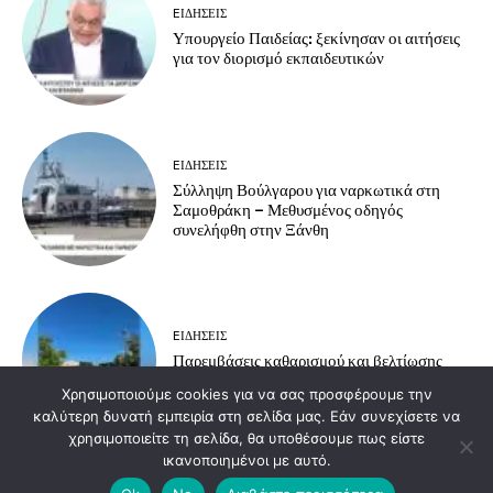
EΙΔΗΣΕΙΣ
Υπουργείο Παιδείας: ξεκίνησαν οι αιτήσεις
για τον διορισμό εκπαιδευτικών
EΙΔΗΣΕΙΣ
Σύλληψη Βούλγαρου για ναρκωτικά στη
Σαμοθράκη – Μεθυσμένος οδηγός
συνελήφθη στην Ξάνθη
EΙΔΗΣΕΙΣ
Παρεμβάσεις καθαρισμού και βελτίωσης
υποδομών στην Ανθεία – Αρίστηνο
Χρησιμοποιούμε cookies για να σας προσφέρουμε την
καλύτερη δυνατή εμπειρία στη σελίδα μας. Εάν συνεχίσετε να
χρησιμοποιείτε τη σελίδα, θα υποθέσουμε πως είστε
ικανοποιημένοι με αυτό.
Load more