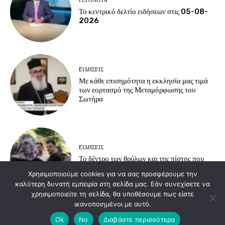
ΓΕΓΟΝΟΤΑ
Το κεντρικό δελτίο ειδήσεων στις 05-08-
2026
EΙΔΗΣΕΙΣ
Με κάθε επισημότητα η εκκλησία μας τιμά
των εορτασμό της Μεταμόρφωσης του
Σωτήρα
EΙΔΗΣΕΙΣ
Το δέντρο των θρύλων και της πίστης που
ενώνει ανθρώπους και θρησκείες
Χρησιμοποιούμε cookies για να σας προσφέρουμε την
καλύτερη δυνατή εμπειρία στη σελίδα μας. Εάν συνεχίσετε να
χρησιμοποιείτε τη σελίδα, θα υποθέσουμε πως είστε
ικανοποιημένοι με αυτό.
Load more
Ok
No
Διαβάστε περισσότερα