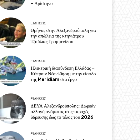
– Αρίστηνο
EΙΔΗΣΕΙΣ
Θρήνος στην Αλεξανδρούπολη για
την απώλεια της κτηνιάτρου
Τζούλιας Γραμμενίδου
EΙΔΗΣΕΙΣ
Ηλεκτρική διασύνδεση Ελλάδας –
Κύπρου: Νέα ώθηση με την είσοδο
της Meridiam στο έργο
EΙΔΗΣΕΙΣ
ΔΕΥΑ Αλεξανδρούπολης: Δωρεάν
αλλαγή ονόματος στις παροχές
ύδρευσης έως το τέλος του 2026
EΙΔΗΣΕΙΣ