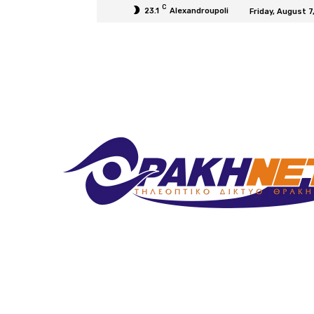
C
23.1
Alexandroupoli
Friday, August 7