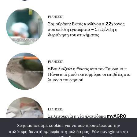
EΙΔΗΣΕΙΣ
Σαμοθράκη: Εκτός κινδύνου ο 22χρονος
που υπέστη εγκαύματα – Σε εξέλιξη η
διερεύνηση του ατυχήματος
EΙΔΗΣΕΙΣ
«Βουλιάζει» η Θάσος από τον Τουρισμό –
Πάνω από μισό εκατομμύριο οι επιβάτες στα
λιμάνια του νησιού
EΙΔΗΣΕΙΣ
Σε λειτουργία η νέα πλατφόρμα myAGRO
για τις αγροτικές ενισχύσεις του 2026
Χρησιμοποιούμε cookies για να σας προσφέρουμε την
καλύτερη δυνατή εμπειρία στη σελίδα μας. Εάν συνεχίσετε να