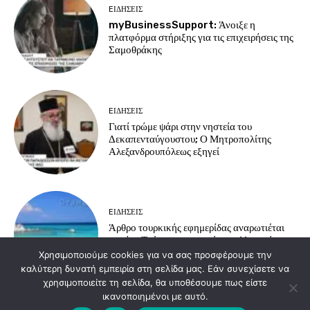
EΙΔΗΣΕΙΣ
myBusinessSupport: Άνοιξε η
πλατφόρμα στήριξης για τις επιχειρήσεις της
Σαμοθράκης
EΙΔΗΣΕΙΣ
Γιατί τρώμε ψάρι στην νηστεία του
Δεκαπενταύγουστου; Ο Μητροπολίτης
Αλεξανδρουπόλεως εξηγεί
EΙΔΗΣΕΙΣ
Άρθρο τουρκικής εφημερίδας αναρωτιέται
γιατί οι Τούρκοι προτιμούν τα ελληνικά
νησιά για διακοπές
Χρησιμοποιούμε cookies για να σας προσφέρουμε την
καλύτερη δυνατή εμπειρία στη σελίδα μας. Εάν συνεχίσετε να
χρησιμοποιείτε τη σελίδα, θα υποθέσουμε πως είστε
ικανοποιημένοι με αυτό.
Load more