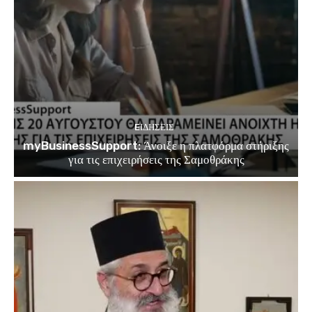
EΙΔΗΣΕΙΣ
myBusinessSupport: Άνοιξε η πλατφόρμα στήριξης
για τις επιχειρήσεις της Σαμοθράκης