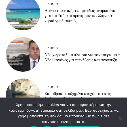
EΙΔΗΣΕΙΣ
Άρθρο τουρκικής εφημερίδας αναρωτιέται
γιατί οι Τούρκοι προτιμούν τα ελληνικά
νησιά για διακοπές
EΙΔΗΣΕΙΣ
Νέο χωροταξικό πλαίσιο για τον τουρισμό –
Νέοι κανόνες για επενδύσεις και ανάπτυξη
EΙΔΗΣΕΙΣ
Σαμοθράκη: αυξημένα ατυχήματα στις
βάθρες – οδηγίες πρόληψης από το
Πυροσβεστικό Κλιμάκιο Σαμοθράκης
Χρησιμοποιούμε cookies για να σας προσφέρουμε την
καλύτερη δυνατή εμπειρία στη σελίδα μας. Εάν συνεχίσετε να
χρησιμοποιείτε τη σελίδα, θα υποθέσουμε πως είστε
ικανοποιημένοι με αυτό.
Load more