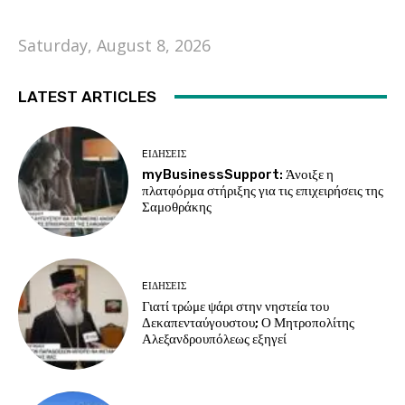
Saturday, August 8, 2026
LATEST ARTICLES
EΙΔΗΣΕΙΣ
myBusinessSupport: Άνοιξε η
πλατφόρμα στήριξης για τις επιχειρήσεις της
Σαμοθράκης
EΙΔΗΣΕΙΣ
Γιατί τρώμε ψάρι στην νηστεία του
Δεκαπενταύγουστου; Ο Μητροπολίτης
Αλεξανδρουπόλεως εξηγεί