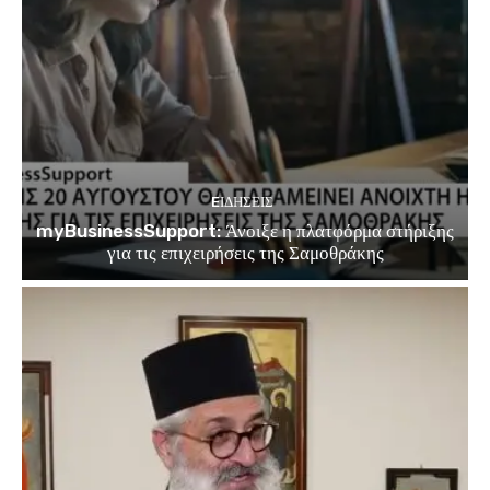
EΙΔΗΣΕΙΣ
myBusinessSupport: Άνοιξε η πλατφόρμα στήριξης
για τις επιχειρήσεις της Σαμοθράκης