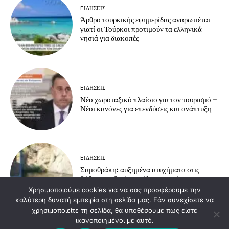
EΙΔΗΣΕΙΣ
Άρθρο τουρκικής εφημερίδας αναρωτιέται
γιατί οι Τούρκοι προτιμούν τα ελληνικά
νησιά για διακοπές
EΙΔΗΣΕΙΣ
Νέο χωροταξικό πλαίσιο για τον τουρισμό –
Νέοι κανόνες για επενδύσεις και ανάπτυξη
EΙΔΗΣΕΙΣ
Σαμοθράκη: αυξημένα ατυχήματα στις
βάθρες – οδηγίες πρόληψης από το
Πυροσβεστικό Κλιμάκιο Σαμοθράκης
Χρησιμοποιούμε cookies για να σας προσφέρουμε την
καλύτερη δυνατή εμπειρία στη σελίδα μας. Εάν συνεχίσετε να
χρησιμοποιείτε τη σελίδα, θα υποθέσουμε πως είστε
ικανοποιημένοι με αυτό.
Load more