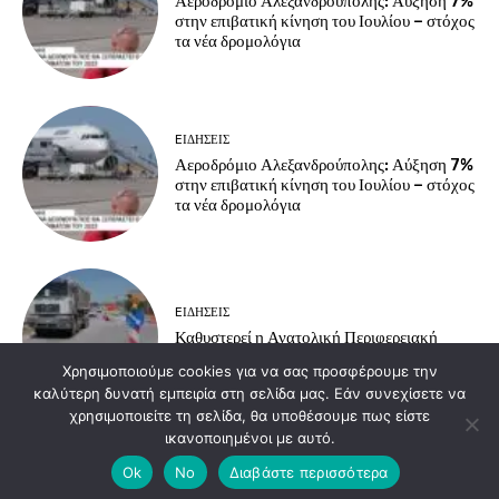
Αεροδρόμιο Αλεξανδρούπολης: Αύξηση 7%
στην επιβατική κίνηση του Ιουλίου – στόχος
τα νέα δρομολόγια
EΙΔΗΣΕΙΣ
Αεροδρόμιο Αλεξανδρούπολης: Αύξηση 7%
στην επιβατική κίνηση του Ιουλίου – στόχος
τα νέα δρομολόγια
EΙΔΗΣΕΙΣ
Καθυστερεί η Ανατολική Περιφερειακή
Αλεξ/πολης λόγω… οικισμού Ρομά!
Χρησιμοποιούμε cookies για να σας προσφέρουμε την
καλύτερη δυνατή εμπειρία στη σελίδα μας. Εάν συνεχίσετε να
χρησιμοποιείτε τη σελίδα, θα υποθέσουμε πως είστε
ικανοποιημένοι με αυτό.
Load more
Ok
No
Διαβάστε περισσότερα