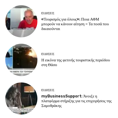
EΙΔΗΣΕΙΣ
«Τουρισμός για όλους»: Ποια ΑΦΜ
μπορούν να κάνουν αίτηση – Τα ποσά που
δικαιούνται
EΙΔΗΣΕΙΣ
Η εικόνα της φετινής τουριστικής περιόδου
στη Θάσο
EΙΔΗΣΕΙΣ
myBusinessSupport: Άνοιξε η
πλατφόρμα στήριξης για τις επιχειρήσεις της
Σαμοθράκης