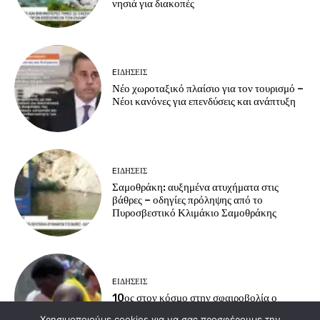
νησιά για διακοπές
EΙΔΗΣΕΙΣ
Νέο χωροταξικό πλαίσιο για τον τουρισμό –
Νέοι κανόνες για επενδύσεις και ανάπτυξη
EΙΔΗΣΕΙΣ
Σαμοθράκη: αυξημένα ατυχήματα στις
βάθρες – οδηγίες πρόληψης από το
Πυροσβεστικό Κλιμάκιο Σαμοθράκης
EΙΔΗΣΕΙΣ
10ος στον κόσμο στην σφαιροβολία ο
Εβρίτης Βαλάντης Κανοτζιάν
Χρησιμοποιούμε cookies για να σας προσφέρουμε την