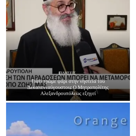
EΙΔΗΣΕΙΣ
Γιατί τρώμε ψάρι στην νηστεία του
Δεκαπενταύγουστου; Ο Μητροπολίτης
Αλεξανδρουπόλεως εξηγεί