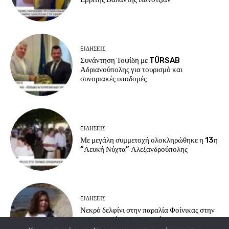
EΙΔΗΣΕΙΣ
Συνάντηση Τοψίδη με TÜRSAB
Αδριανούπολης για τουρισμό και
συνοριακές υποδομές
EΙΔΗΣΕΙΣ
Με μεγάλη συμμετοχή ολοκληρώθηκε η 13η
“Λευκή Νύχτα” Αλεξανδρούπολης
EΙΔΗΣΕΙΣ
Νεκρό δελφίνι στην παραλία Φοίνικας στην
Αλεξανδρούπολη – Επιχείρηση
περισυλλογής από τις αρχές.