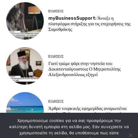
EΙΔΗΣΕΙΣ
myBusinessSupport: Άνοιξε η
πλατφόρμα στήριξης για τις επιχειρήσεις της
Σαμοθράκης
EΙΔΗΣΕΙΣ
Γιατί τρώμε ψάρι στην νηστεία του
Δεκαπενταύγουστου; Ο Μητροπολίτης
Αλεξανδρουπόλεως εξηγεί
EΙΔΗΣΕΙΣ
Άρθρο τουρκικής εφημερίδας αναρωτιέται
γιατί οι Τούρκοι προτιμούν τα ελληνικά
νησιά για διακοπές
Χρησιμοποιούμε cookies για να σας προσφέρουμε την
καλύτερη δυνατή εμπειρία στη σελίδα μας. Εάν συνεχίσετε να
χρησιμοποιείτε τη σελίδα, θα υποθέσουμε πως είστε