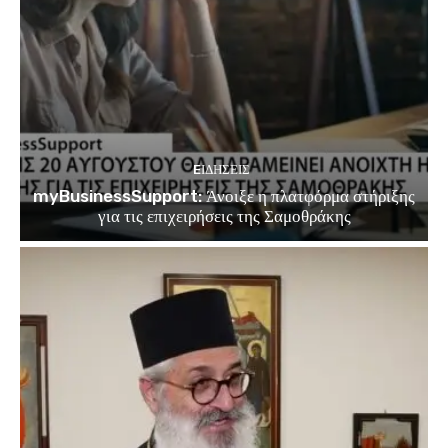
EΙΔΗΣΕΙΣ
myBusinessSupport: Άνοιξε η πλατφόρμα στήριξης
για τις επιχειρήσεις της Σαμοθράκης