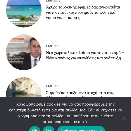
EΙΔΗΣΕΙΣ
Άρθρο τουρκικής εφημερίδας αναρωτιέται
γιατί οι Τούρκοι προτιμούν τα ελληνικά
νησιά για διακοπές
EΙΔΗΣΕΙΣ
Νέο χωροταξικό πλαίσιο για τον τουρισμό –
Νέοι κανόνες για επενδύσεις και ανάπτυξη
EΙΔΗΣΕΙΣ
Σαμοθράκη: αυξημένα ατυχήματα στις
βάθρες – οδηγίες πρόληψης από το
Πυροσβεστικό Κλιμάκιο Σαμοθράκης
Χρησιμοποιούμε cookies για να σας προσφέρουμε την
καλύτερη δυνατή εμπειρία στη σελίδα μας. Εάν συνεχίσετε να
χρησιμοποιείτε τη σελίδα, θα υποθέσουμε πως είστε
ικανοποιημένοι με αυτό.
Load more
Ok
No
Διαβάστε περισσότερα