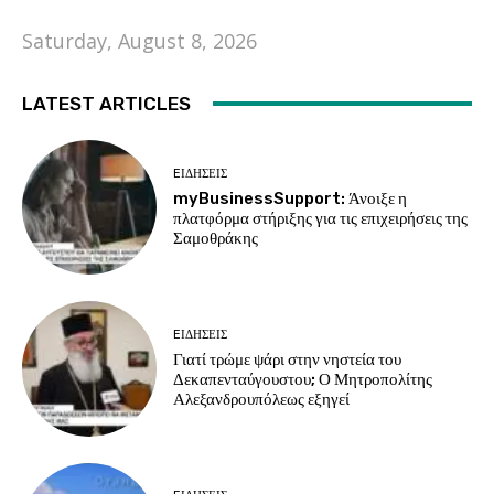
Saturday, August 8, 2026
LATEST ARTICLES
EΙΔΗΣΕΙΣ
myBusinessSupport: Άνοιξε η
πλατφόρμα στήριξης για τις επιχειρήσεις της
Σαμοθράκης
EΙΔΗΣΕΙΣ
Γιατί τρώμε ψάρι στην νηστεία του
Δεκαπενταύγουστου; Ο Μητροπολίτης
Αλεξανδρουπόλεως εξηγεί