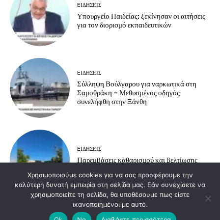
EΙΔΗΣΕΙΣ
Υπουργείο Παιδείας: ξεκίνησαν οι αιτήσεις
για τον διορισμό εκπαιδευτικών
EΙΔΗΣΕΙΣ
Σύλληψη Βούλγαρου για ναρκωτικά στη
Σαμοθράκη – Μεθυσμένος οδηγός
συνελήφθη στην Ξάνθη
EΙΔΗΣΕΙΣ
Παρεμβάσεις καθαρισμού και βελτίωσης
υποδομών στην Ανθεία – Αρίστηνο
Χρησιμοποιούμε cookies για να σας προσφέρουμε την
καλύτερη δυνατή εμπειρία στη σελίδα μας. Εάν συνεχίσετε να
χρησιμοποιείτε τη σελίδα, θα υποθέσουμε πως είστε
ικανοποιημένοι με αυτό.
Load more
Ok
No
Διαβάστε περισσότερα