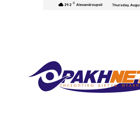
C
29.2
Alexandroupoli
Thursday, Augu