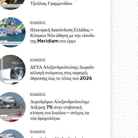
Τζούλιας Γραμμενίδου
EΙΔΗΣΕΙΣ
Ηλεκτρική διασύνδεση Ελλάδας –
Κύπρου: Νέα ώθηση με την είσοδο
της Meridiam στο έργο
EΙΔΗΣΕΙΣ
ΔΕΥΑ Αλεξανδρούπολης: Δωρεάν
αλλαγή ονόματος στις παροχές
ύδρευσης έως το τέλος του 2026
EΙΔΗΣΕΙΣ
Αεροδρόμιο Αλεξανδρούπολης:
Αύξηση 7% στην επιβατική
κίνηση του Ιουλίου – στόχος τα
νέα δρομολόγια
EΙΔΗΣΕΙΣ