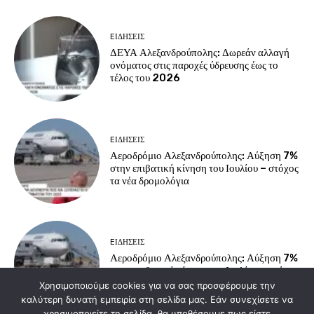
EΙΔΗΣΕΙΣ
ΔΕΥΑ Αλεξανδρούπολης: Δωρεάν αλλαγή
ονόματος στις παροχές ύδρευσης έως το
τέλος του 2026
EΙΔΗΣΕΙΣ
Αεροδρόμιο Αλεξανδρούπολης: Αύξηση 7%
στην επιβατική κίνηση του Ιουλίου – στόχος
τα νέα δρομολόγια
EΙΔΗΣΕΙΣ
Αεροδρόμιο Αλεξανδρούπολης: Αύξηση 7%
στην επιβατική κίνηση του Ιουλίου – στόχος
τα νέα δρομολόγια
Χρησιμοποιούμε cookies για να σας προσφέρουμε την
καλύτερη δυνατή εμπειρία στη σελίδα μας. Εάν συνεχίσετε να
χρησιμοποιείτε τη σελίδα, θα υποθέσουμε πως είστε