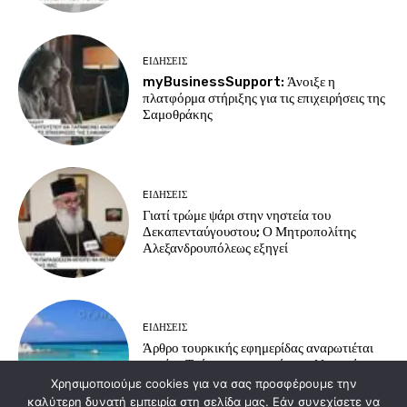
EΙΔΗΣΕΙΣ
myBusinessSupport: Άνοιξε η
πλατφόρμα στήριξης για τις επιχειρήσεις της
Σαμοθράκης
EΙΔΗΣΕΙΣ
Γιατί τρώμε ψάρι στην νηστεία του
Δεκαπενταύγουστου; Ο Μητροπολίτης
Αλεξανδρουπόλεως εξηγεί
EΙΔΗΣΕΙΣ
Άρθρο τουρκικής εφημερίδας αναρωτιέται
γιατί οι Τούρκοι προτιμούν τα ελληνικά
νησιά για διακοπές
Χρησιμοποιούμε cookies για να σας προσφέρουμε την
καλύτερη δυνατή εμπειρία στη σελίδα μας. Εάν συνεχίσετε να