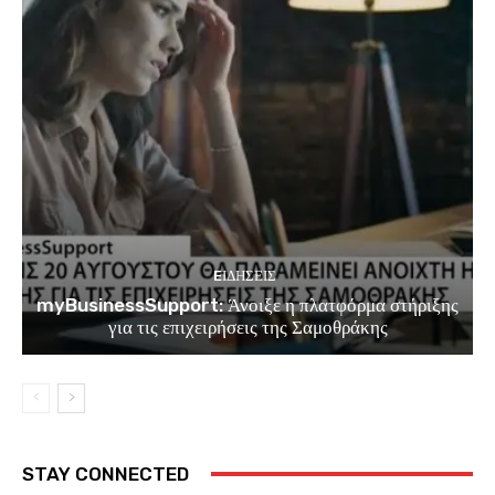
EΙΔΗΣΕΙΣ
myBusinessSupport: Άνοιξε η πλατφόρμα στήριξης
για τις επιχειρήσεις της Σαμοθράκης
STAY CONNECTED