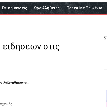
Επισημανσεις
Ώρα Αλήθειας
Παρέα Με Τη Φένια
S
ο ειδήσεων στις
φιλοξενήθηκαν οι:
τεχνικός