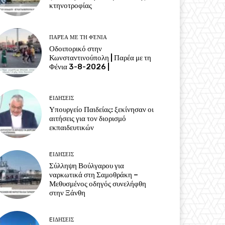
κτηνοτροφίας
ΠΑΡΈΑ ΜΕ ΤΗ ΦΈΝΙΑ
Οδοιπορικό στην
Κωνσταντινούπολη | Παρέα με τη
Φένια 3-8-2026 |
EΙΔΗΣΕΙΣ
Υπουργείο Παιδείας: ξεκίνησαν οι
αιτήσεις για τον διορισμό
εκπαιδευτικών
EΙΔΗΣΕΙΣ
Σύλληψη Βούλγαρου για
ναρκωτικά στη Σαμοθράκη –
Μεθυσμένος οδηγός συνελήφθη
στην Ξάνθη
EΙΔΗΣΕΙΣ