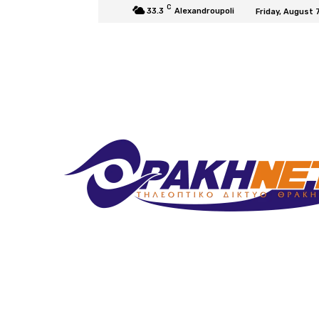
C
33.3
Alexandroupoli
Friday, August 