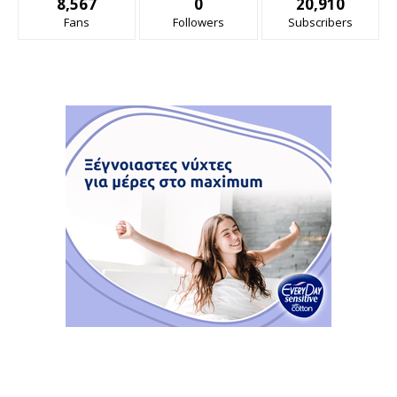
8,567
0
20,910
Fans
Followers
Subscribers