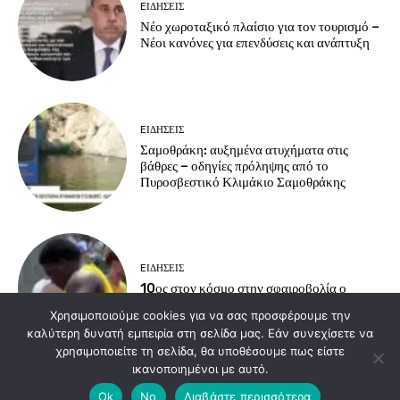
EΙΔΗΣΕΙΣ
Νέο χωροταξικό πλαίσιο για τον τουρισμό –
Νέοι κανόνες για επενδύσεις και ανάπτυξη
EΙΔΗΣΕΙΣ
Σαμοθράκη: αυξημένα ατυχήματα στις
βάθρες – οδηγίες πρόληψης από το
Πυροσβεστικό Κλιμάκιο Σαμοθράκης
EΙΔΗΣΕΙΣ
10ος στον κόσμο στην σφαιροβολία ο
Εβρίτης Βαλάντης Κανοτζιάν
Χρησιμοποιούμε cookies για να σας προσφέρουμε την
καλύτερη δυνατή εμπειρία στη σελίδα μας. Εάν συνεχίσετε να
χρησιμοποιείτε τη σελίδα, θα υποθέσουμε πως είστε
ικανοποιημένοι με αυτό.
Load more
Ok
No
Διαβάστε περισσότερα