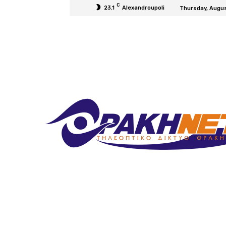
C
23.1
Alexandroupoli
Thursday, Augus