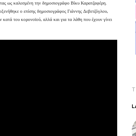
τας ως καλεσμένη την δημοσιογράφο Βίκυ Καρατζαφέρη.
οξενήθηκε ο επίσης δημοσιογράφος Γιάννης Δεβετζόγλου,
 κατά του κορονοϊού, αλλά και για τα λάθη που έχουν γίνει
T
L