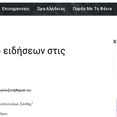
Επισημανσεις
Ώρα Αλήθειας
Παρέα Με Τη Φένια
S
ο ειδήσεων στις
φιλοξενήθηκαν οι:
δεσποτούλια Ξάνθης”
βρου