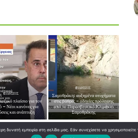
EΙΔΗΣΕΙΣ
EΙΔΗΣΕΙΣ
Σαμοθράκη: αυξημένα ατυχήματα
αξικό πλαίσιο για τον
στις βάθρες – οδηγίες πρόληψης
ό – Νέοι κανόνες για
από το Πυροσβεστικό Κλιμάκιο
ύσεις και ανάπτυξη
Σαμοθράκης
η δυνατή εμπειρία στη σελίδα μας. Εάν συνεχίσετε να χρησιμοποιείτε 