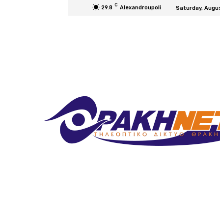
C
29.8
Alexandroupoli
Saturday, Augu