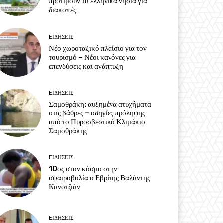
προτιμούν τα ελληνικά νησιά για
διακοπές
EΙΔΗΣΕΙΣ
Νέο χωροταξικό πλαίσιο για τον
τουρισμό – Νέοι κανόνες για
επενδύσεις και ανάπτυξη
EΙΔΗΣΕΙΣ
Σαμοθράκη: αυξημένα ατυχήματα
στις βάθρες – οδηγίες πρόληψης
από το Πυροσβεστικό Κλιμάκιο
Σαμοθράκης
EΙΔΗΣΕΙΣ
10ος στον κόσμο στην
σφαιροβολία ο Εβρίτης Βαλάντης
Κανοτζιάν
EΙΔΗΣΕΙΣ