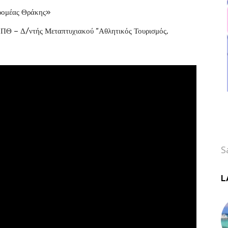
ρομέας Θράκης»
Θ – Δ/ντής Μεταπτυχιακού “Αθλητικός Τουρισμός,
S
L