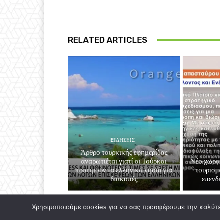
RELATED ARTICLES
EΙΔΗΣΕΙΣ
Άρθρο τουρκικής εφημερίδας
αναρωτιέται γιατί οι Τούρκοι
Νέο χωροτ
προτιμούν τα ελληνικά νησιά για
τουρισμ
διακοπές
επενδ
Χρησιμοποιούμε cookies για να σας προσφέρουμε την καλύτερ