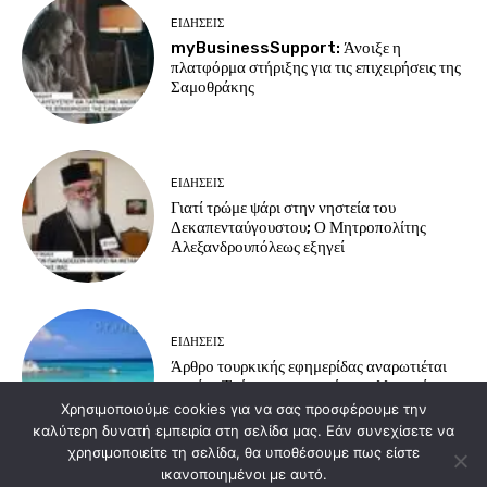
EΙΔΗΣΕΙΣ
myBusinessSupport: Άνοιξε η
πλατφόρμα στήριξης για τις επιχειρήσεις της
Σαμοθράκης
EΙΔΗΣΕΙΣ
Γιατί τρώμε ψάρι στην νηστεία του
Δεκαπενταύγουστου; Ο Μητροπολίτης
Αλεξανδρουπόλεως εξηγεί
EΙΔΗΣΕΙΣ
Άρθρο τουρκικής εφημερίδας αναρωτιέται
γιατί οι Τούρκοι προτιμούν τα ελληνικά
νησιά για διακοπές
Χρησιμοποιούμε cookies για να σας προσφέρουμε την
καλύτερη δυνατή εμπειρία στη σελίδα μας. Εάν συνεχίσετε να
χρησιμοποιείτε τη σελίδα, θα υποθέσουμε πως είστε
ικανοποιημένοι με αυτό.
Load more