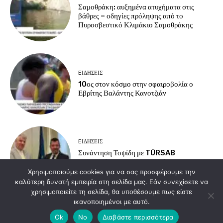
Σαμοθράκη: αυξημένα ατυχήματα στις
βάθρες – οδηγίες πρόληψης από το
Πυροσβεστικό Κλιμάκιο Σαμοθράκης
EΙΔΗΣΕΙΣ
10ος στον κόσμο στην σφαιροβολία ο
Εβρίτης Βαλάντης Κανοτζιάν
EΙΔΗΣΕΙΣ
Συνάντηση Τοψίδη με TÜRSAB
Αδριανούπολης για τουρισμό και
συνοριακές υποδομές
Χρησιμοποιούμε cookies για να σας προσφέρουμε την
καλύτερη δυνατή εμπειρία στη σελίδα μας. Εάν συνεχίσετε να
χρησιμοποιείτε τη σελίδα, θα υποθέσουμε πως είστε
ικανοποιημένοι με αυτό.
Load more
Ok
No
Διαβάστε περισσότερα