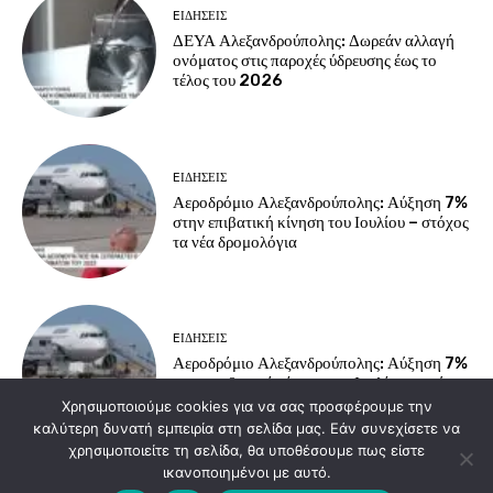
EΙΔΗΣΕΙΣ
ΔΕΥΑ Αλεξανδρούπολης: Δωρεάν αλλαγή
ονόματος στις παροχές ύδρευσης έως το
τέλος του 2026
EΙΔΗΣΕΙΣ
Αεροδρόμιο Αλεξανδρούπολης: Αύξηση 7%
στην επιβατική κίνηση του Ιουλίου – στόχος
τα νέα δρομολόγια
EΙΔΗΣΕΙΣ
Αεροδρόμιο Αλεξανδρούπολης: Αύξηση 7%
στην επιβατική κίνηση του Ιουλίου – στόχος
τα νέα δρομολόγια
Χρησιμοποιούμε cookies για να σας προσφέρουμε την
καλύτερη δυνατή εμπειρία στη σελίδα μας. Εάν συνεχίσετε να
χρησιμοποιείτε τη σελίδα, θα υποθέσουμε πως είστε
ικανοποιημένοι με αυτό.
Load more