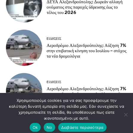
ΔΕΥΑ Αλεξανδρούπολης: Δωρεάν αλλαγή
ονόματος στις παροχές ύδρευσης έως το
τέλος του 2026
EΙΔΗΣΕΙΣ
Αεροδρόμιο Αλεξανδρούπολης: Αύξηση 7%
στην επιβατική κίνηση του Ιουλίου – στόχος
τα νέα δρομολόγια
EΙΔΗΣΕΙΣ
Αεροδρόμιο Αλεξανδρούπολης: Αύξηση 7%
στην επιβατική κίνηση του Ιουλίου – στόχος
τα νέα δρομολόγια
Χρησιμοποιούμε cookies για να σας προσφέρουμε την
καλύτερη δυνατή εμπειρία στη σελίδα μας. Εάν συνεχίσετε να
χρησιμοποιείτε τη σελίδα, θα υποθέσουμε πως είστε
ικανοποιημένοι με αυτό.
Load more
Ok
No
Διαβάστε περισσότερα