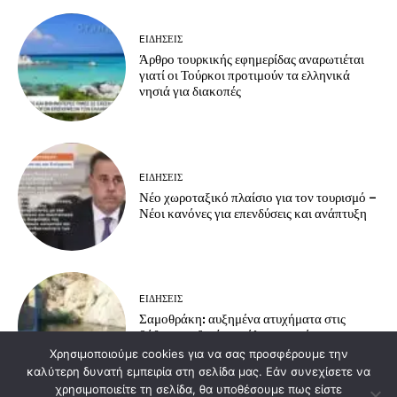
EΙΔΗΣΕΙΣ
Άρθρο τουρκικής εφημερίδας αναρωτιέται
γιατί οι Τούρκοι προτιμούν τα ελληνικά
νησιά για διακοπές
EΙΔΗΣΕΙΣ
Νέο χωροταξικό πλαίσιο για τον τουρισμό –
Νέοι κανόνες για επενδύσεις και ανάπτυξη
EΙΔΗΣΕΙΣ
Σαμοθράκη: αυξημένα ατυχήματα στις
βάθρες – οδηγίες πρόληψης από το
Πυροσβεστικό Κλιμάκιο Σαμοθράκης
Χρησιμοποιούμε cookies για να σας προσφέρουμε την
καλύτερη δυνατή εμπειρία στη σελίδα μας. Εάν συνεχίσετε να
χρησιμοποιείτε τη σελίδα, θα υποθέσουμε πως είστε