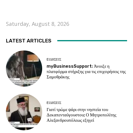
Saturday, August 8, 2026
LATEST ARTICLES
EΙΔΗΣΕΙΣ
myBusinessSupport: Άνοιξε η
πλατφόρμα στήριξης για τις επιχειρήσεις της
Σαμοθράκης
EΙΔΗΣΕΙΣ
Γιατί τρώμε ψάρι στην νηστεία του
Δεκαπενταύγουστου; Ο Μητροπολίτης
Αλεξανδρουπόλεως εξηγεί