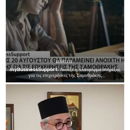
EΙΔΗΣΕΙΣ
myBusinessSupport: Άνοιξε η πλατφόρμα στήριξης
για τις επιχειρήσεις της Σαμοθράκης