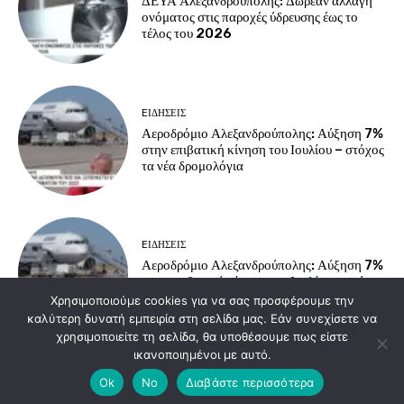
ΔΕΥΑ Αλεξανδρούπολης: Δωρεάν αλλαγή
ονόματος στις παροχές ύδρευσης έως το
τέλος του 2026
EΙΔΗΣΕΙΣ
Αεροδρόμιο Αλεξανδρούπολης: Αύξηση 7%
στην επιβατική κίνηση του Ιουλίου – στόχος
τα νέα δρομολόγια
EΙΔΗΣΕΙΣ
Αεροδρόμιο Αλεξανδρούπολης: Αύξηση 7%
στην επιβατική κίνηση του Ιουλίου – στόχος
τα νέα δρομολόγια
Χρησιμοποιούμε cookies για να σας προσφέρουμε την
καλύτερη δυνατή εμπειρία στη σελίδα μας. Εάν συνεχίσετε να
χρησιμοποιείτε τη σελίδα, θα υποθέσουμε πως είστε
ικανοποιημένοι με αυτό.
Load more
Ok
No
Διαβάστε περισσότερα