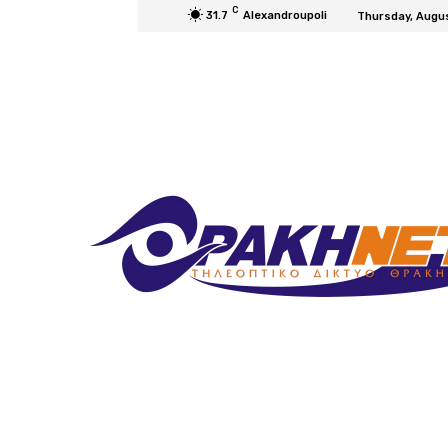
C
31.7
Alexandroupoli
Thursday, Augu