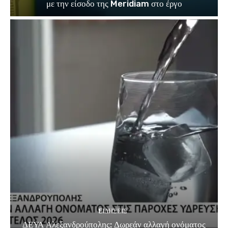
με την είσοδο της Meridiam στο έργο
EΙΔΗΣΕΙΣ
ΔΕΥΑ Αλεξανδρούπολης: Δωρεάν αλλαγή ονόματος