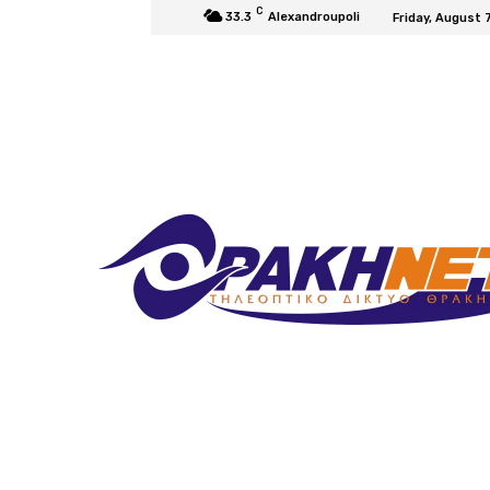
C
33.3
Alexandroupoli
Friday, August 