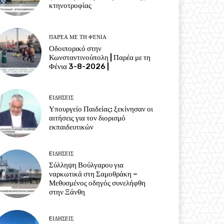
κτηνοτροφίας
ΠΑΡΈΑ ΜΕ ΤΗ ΦΈΝΙΑ
Οδοιπορικό στην
Κωνσταντινούπολη | Παρέα με τη
Φένια 3-8-2026 |
EΙΔΗΣΕΙΣ
Υπουργείο Παιδείας: ξεκίνησαν οι
αιτήσεις για τον διορισμό
εκπαιδευτικών
EΙΔΗΣΕΙΣ
Σύλληψη Βούλγαρου για
ναρκωτικά στη Σαμοθράκη –
Μεθυσμένος οδηγός συνελήφθη
στην Ξάνθη
EΙΔΗΣΕΙΣ