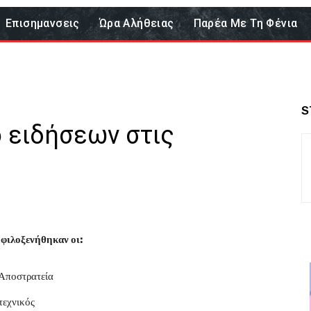
Επισημανσεις
Ώρα Αλήθειας
Παρέα Με Τη Φένια
S
ο ειδήσεων στις
φιλοξενήθηκαν οι:
Αποστρατεία
τεχνικός