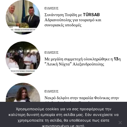
EΙΔΗΣΕΙΣ
Συνάντηση Τοψίδη με TÜRSAB
Αδριανούπολης για τουρισμό και
συνοριακές υποδομές
EΙΔΗΣΕΙΣ
Με μεγάλη συμμετοχή ολοκληρώθηκε η 13η
“Λευκή Νύχτα” Αλεξανδρούπολης
EΙΔΗΣΕΙΣ
Νεκρό δελφίνι στην παραλία Φοίνικας στην
Αλεξανδρούπολη – Επιχείρηση
περισυλλογής από τις αρχές.
Χρησιμοποιούμε cookies για να σας προσφέρουμε την
καλύτερη δυνατή εμπειρία στη σελίδα μας. Εάν συνεχίσετε να
χρησιμοποιείτε τη σελίδα, θα υποθέσουμε πως είστε
ικανοποιημένοι με αυτό.