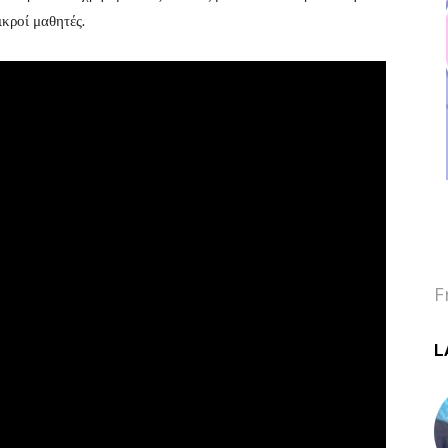
ικροί μαθητές.
F
L