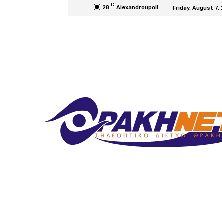
C
28
Alexandroupoli
Friday, August 7,