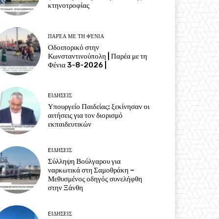
κτηνοτροφίας
ΠΑΡΈΑ ΜΕ ΤΗ ΦΈΝΙΑ
Οδοιπορικό στην
Κωνσταντινούπολη | Παρέα με τη
Φένια 3-8-2026 |
EΙΔΗΣΕΙΣ
Υπουργείο Παιδείας: ξεκίνησαν οι
αιτήσεις για τον διορισμό
εκπαιδευτικών
EΙΔΗΣΕΙΣ
Σύλληψη Βούλγαρου για
ναρκωτικά στη Σαμοθράκη –
Μεθυσμένος οδηγός συνελήφθη
στην Ξάνθη
EΙΔΗΣΕΙΣ