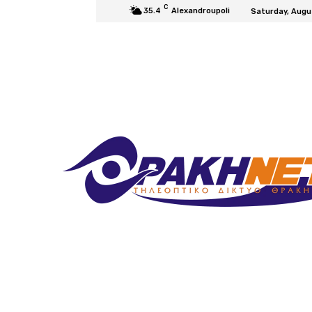
C
35.4
Alexandroupoli
Saturday, Augu