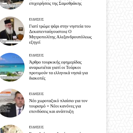
επιχειρήσεις της Σαμοθράκης
EΙΔΗΣΕΙΣ
Γιατί τρώμε ψάρι στην νηστεία του
Δεκαπενταύγουστου; Ο
Μητροπολίτης Αλεξανδρουπόλεως
εξηγεί
EΙΔΗΣΕΙΣ
Άρθρο τουρκικής εφημερίδας
αναρωτιέται γιατί οι Τούρκοι
προτιμούν τα ελληνικά νησιά για
διακοπές
EΙΔΗΣΕΙΣ
Νέο χωροταξικό πλαίσιο για τον
τουρισμό – Νέοι κανόνες για
επενδύσεις και ανάπτυξη
EΙΔΗΣΕΙΣ