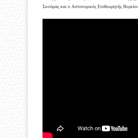
Σκούμας και ο Αστυνομικός Επιθεωρητής Βορείο