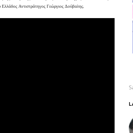
υ Ελλάδος Αντιστράτηγος Γεώργιος Δούβαλης.
S
L