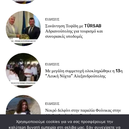
EΙΔΗΣΕΙΣ
Συνάντηση Τοψίδη με TÜRSAB
Αδριανούπολης για τουρισμό και
συνοριακές υποδομές
EΙΔΗΣΕΙΣ
Με μεγάλη συμμετοχή ολοκληρώθηκε η 13η
“Λευκή Νύχτα” Αλεξανδρούπολης
EΙΔΗΣΕΙΣ
Νεκρό δελφίνι στην παραλία Φοίνικας στην
Αλεξανδρούπολη – Επιχείρηση
περισυλλογής από τις αρχές.
Χρησιμοποιούμε cookies για να σας προσφέρουμε την
καλύτερη δυνατή εμπειρία στη σελίδα μας. Εάν συνεχίσετε να