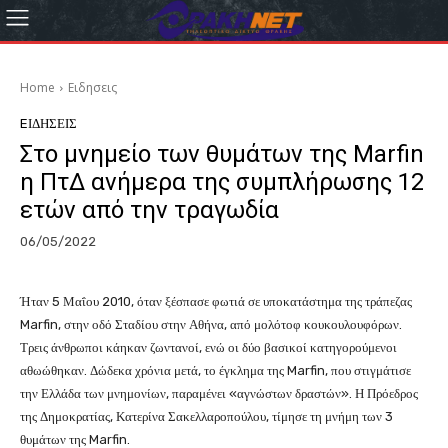
Home
Eιδησεις
EΙΔΗΣΕΙΣ
Στο μνημείο των θυμάτων της Marfin
η ΠτΔ ανήμερα της συμπλήρωσης 12
ετών από την τραγωδία
06/05/2022
Ήταν 5 Μαΐου 2010, όταν ξέσπασε φωτιά σε υποκατάστημα της τράπεζας
Marfin, στην οδό Σταδίου στην Αθήνα, από μολότοφ κουκουλουφόρων.
Τρεις άνθρωποι κάηκαν ζωντανοί, ενώ οι δύο βασικοί κατηγορούμενοι
αθωώθηκαν. Δώδεκα χρόνια μετά, το έγκλημα της Marfin, που στιγμάτισε
την Ελλάδα των μνημονίων, παραμένει «αγνώστων δραστών». Η Πρόεδρος
της Δημοκρατίας, Κατερίνα Σακελλαροπούλου, τίμησε τη μνήμη των 3
θυμάτων της Marfin.