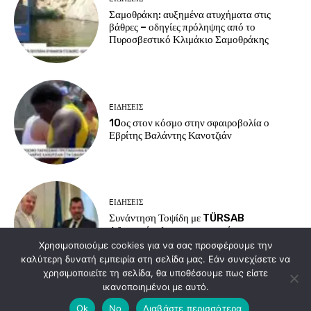
Σαμοθράκη: αυξημένα ατυχήματα στις
βάθρες – οδηγίες πρόληψης από το
Πυροσβεστικό Κλιμάκιο Σαμοθράκης
EΙΔΗΣΕΙΣ
10ος στον κόσμο στην σφαιροβολία ο
Εβρίτης Βαλάντης Κανοτζιάν
EΙΔΗΣΕΙΣ
Συνάντηση Τοψίδη με TÜRSAB
Αδριανούπολης για τουρισμό και
συνοριακές υποδομές
Χρησιμοποιούμε cookies για να σας προσφέρουμε την
καλύτερη δυνατή εμπειρία στη σελίδα μας. Εάν συνεχίσετε να
χρησιμοποιείτε τη σελίδα, θα υποθέσουμε πως είστε
ικανοποιημένοι με αυτό.
Load more
Ok
No
Διαβάστε περισσότερα