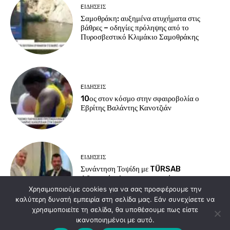
EΙΔΗΣΕΙΣ
Σαμοθράκη: αυξημένα ατυχήματα στις
βάθρες – οδηγίες πρόληψης από το
Πυροσβεστικό Κλιμάκιο Σαμοθράκης
EΙΔΗΣΕΙΣ
10ος στον κόσμο στην σφαιροβολία ο
Εβρίτης Βαλάντης Κανοτζιάν
EΙΔΗΣΕΙΣ
Συνάντηση Τοψίδη με TÜRSAB
Αδριανούπολης για τουρισμό και
συνοριακές υποδομές
Χρησιμοποιούμε cookies για να σας προσφέρουμε την
καλύτερη δυνατή εμπειρία στη σελίδα μας. Εάν συνεχίσετε να
χρησιμοποιείτε τη σελίδα, θα υποθέσουμε πως είστε
ικανοποιημένοι με αυτό.
Load more