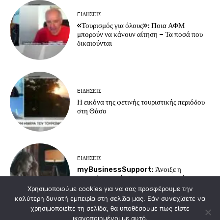
EΙΔΗΣΕΙΣ
«Τουρισμός για όλους»: Ποια ΑΦΜ
μπορούν να κάνουν αίτηση – Τα ποσά που
δικαιούνται
EΙΔΗΣΕΙΣ
Η εικόνα της φετινής τουριστικής περιόδου
στη Θάσο
EΙΔΗΣΕΙΣ
myBusinessSupport: Άνοιξε η
πλατφόρμα στήριξης για τις επιχειρήσεις της
Σαμοθράκης
Χρησιμοποιούμε cookies για να σας προσφέρουμε την
καλύτερη δυνατή εμπειρία στη σελίδα μας. Εάν συνεχίσετε να
χρησιμοποιείτε τη σελίδα, θα υποθέσουμε πως είστε
ικανοποιημένοι με αυτό.