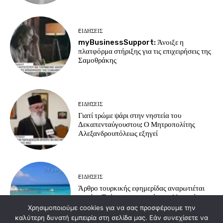
EΙΔΗΣΕΙΣ
myBusinessSupport: Άνοιξε η
πλατφόρμα στήριξης για τις επιχειρήσεις της
Σαμοθράκης
EΙΔΗΣΕΙΣ
Γιατί τρώμε ψάρι στην νηστεία του
Δεκαπενταύγουστου; Ο Μητροπολίτης
Αλεξανδρουπόλεως εξηγεί
EΙΔΗΣΕΙΣ
Άρθρο τουρκικής εφημερίδας αναρωτιέται
γιατί οι Τούρκοι προτιμούν τα ελληνικά
νησιά για διακοπές
Χρησιμοποιούμε cookies για να σας προσφέρουμε την
καλύτερη δυνατή εμπειρία στη σελίδα μας. Εάν συνεχίσετε να