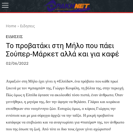
Home
Eιδησεις
EΙΔΗΣΕΙΣ
Το προβατάκι στη Μήλο που πάει
Σούπερ-Μάρκετ αλλά και για καφέ
02/06/2022
Ατραξιόν στη Μήλο έχει γίνει η «Ελπίδα», ένα πρόβατο που κάθε πρωί
ξεκινά με τον «μπαμπά» της, Γιώργο Κουρέλη, τη βόλτα της, στην περιοχή.
Πώς όμως η Ελπίδα έφτασε να ακολουθεί τόσο πιστά, έναν άνθρωπο; Όταν
γεννήθηκε, η μητέρα της, δεν την άφησε να θηλάσει. Γλάροι και κοράκια
επιτέθηκαν στο νεογέννητο ζώο. Ευτυχώς όμως, ο κύριος Γιώργος την
εντόπισε και με μια σύριγγα άρχιζε να την ταΐζει. Η μικρή προβατίνα
κατάφερε να επιβιώσει και να αναγνωρίσει για «πατέρα» της, τον άνθρωπο
που της έσωσε τη ζωή. Από τότε οι δυο τους έχουν γίνει αχώριστοι!