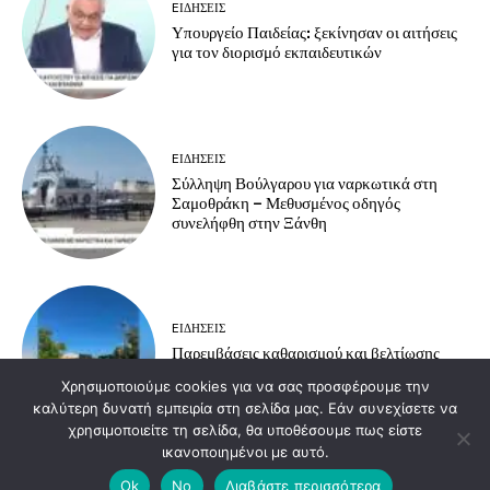
EΙΔΗΣΕΙΣ
Υπουργείο Παιδείας: ξεκίνησαν οι αιτήσεις
για τον διορισμό εκπαιδευτικών
EΙΔΗΣΕΙΣ
Σύλληψη Βούλγαρου για ναρκωτικά στη
Σαμοθράκη – Μεθυσμένος οδηγός
συνελήφθη στην Ξάνθη
EΙΔΗΣΕΙΣ
Παρεμβάσεις καθαρισμού και βελτίωσης
υποδομών στην Ανθεία – Αρίστηνο
Χρησιμοποιούμε cookies για να σας προσφέρουμε την
καλύτερη δυνατή εμπειρία στη σελίδα μας. Εάν συνεχίσετε να
χρησιμοποιείτε τη σελίδα, θα υποθέσουμε πως είστε
ικανοποιημένοι με αυτό.
Load more
Ok
No
Διαβάστε περισσότερα