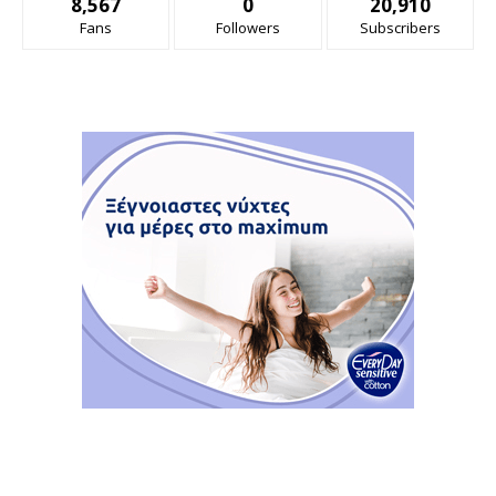
8,567
0
20,910
Fans
Followers
Subscribers