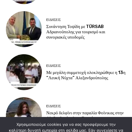
EΙΔΗΣΕΙΣ
Συνάντηση Τοψίδη με TÜRSAB
Αδριανούπολης για τουρισμό και
συνοριακές υποδομές
EΙΔΗΣΕΙΣ
Με μεγάλη συμμετοχή ολοκληρώθηκε η 13η
“Λευκή Νύχτα” Αλεξανδρούπολης
EΙΔΗΣΕΙΣ
Νεκρό δελφίνι στην παραλία Φοίνικας στην
Αλεξανδρούπολη – Επιχείρηση
περισυλλογής από τις αρχές.
Χρησιμοποιούμε cookies για να σας προσφέρουμε την
καλύτερη δυνατή εμπειρία στη σελίδα μας. Εάν συνεχίσετε να