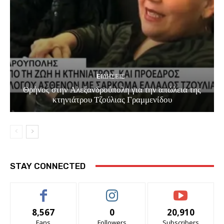
EΙΔΗΣΕΙΣ
Θρήνος στην Αλεξανδρούπολη για την απώλεια της
κτηνιάτρου Τζούλιας Γραμμενίδου
STAY CONNECTED
8,567
0
20,910
Fans
Followers
Subscribers