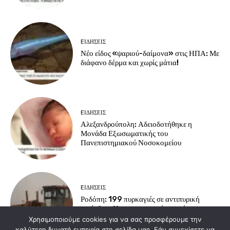
EΙΔΗΣΕΙΣ
Νέο είδος «ψαριού-δαίμονα» στις ΗΠΑ: Με
διάφανο δέρμα και χωρίς μάτια!
EΙΔΗΣΕΙΣ
Αλεξανδρούπολη: Αδειοδοτήθηκε η
Μονάδα Εξωσωματικής του
Πανεπιστημιακού Νοσοκομείου
EΙΔΗΣΕΙΣ
Ροδόπη: 199 πυρκαγιές σε αντιπυρική
περίοδο – Η επιχειρησιακή ετοιμότητα της
Πυροσβεστικής
Χρησιμοποιούμε cookies για να σας προσφέρουμε την
καλύτερη δυνατή εμπειρία στη σελίδα μας. Εάν συνεχίσετε να