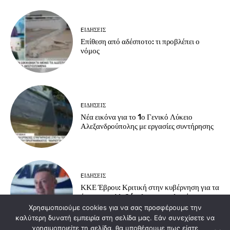
EΙΔΗΣΕΙΣ
Επίθεση από αδέσποτο: τι προβλέπει ο
νόμος
EΙΔΗΣΕΙΣ
Νέα εικόνα για το 1ο Γενικό Λύκειο
Αλεξανδρούπολης με εργασίες συντήρησης
EΙΔΗΣΕΙΣ
ΚΚΕ Έβρου: Κριτική στην κυβέρνηση για τα
έργα στην Αλεξ/πολη και εμπλοκή στους
νατοϊκούς σχεδιασμούς
Χρησιμοποιούμε cookies για να σας προσφέρουμε την
καλύτερη δυνατή εμπειρία στη σελίδα μας. Εάν συνεχίσετε να
χρησιμοποιείτε τη σελίδα, θα υποθέσουμε πως είστε