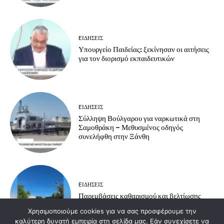
EΙΔΗΣΕΙΣ
Υπουργείο Παιδείας: ξεκίνησαν οι αιτήσεις
για τον διορισμό εκπαιδευτικών
EΙΔΗΣΕΙΣ
Σύλληψη Βούλγαρου για ναρκωτικά στη
Σαμοθράκη – Μεθυσμένος οδηγός
συνελήφθη στην Ξάνθη
EΙΔΗΣΕΙΣ
Παρεμβάσεις καθαρισμού και βελτίωσης
υποδομών στην Ανθεία – Αρίστηνο
Χρησιμοποιούμε cookies για να σας προσφέρουμε την
καλύτερη δυνατή εμπειρία στη σελίδα μας. Εάν συνεχίσετε να