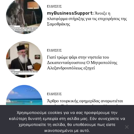
EΙΔΗΣΕΙΣ
myBusinessSupport: Άνοιξε η
πλατφόρμα στήριξης για τις επιχειρήσεις της
Σαμοθράκης
EΙΔΗΣΕΙΣ
Γιατί τρώμε ψάρι στην νηστεία του
Δεκαπενταύγουστου; Ο Μητροπολίτης
Αλεξανδρουπόλεως εξηγεί
EΙΔΗΣΕΙΣ
Άρθρο τουρκικής εφημερίδας αναρωτιέται
γιατί οι Τούρκοι προτιμούν τα ελληνικά
νησιά για διακοπές
Χρησιμοποιούμε cookies για να σας προσφέρουμε την
καλύτερη δυνατή εμπειρία στη σελίδα μας. Εάν συνεχίσετε να
χρησιμοποιείτε τη σελίδα, θα υποθέσουμε πως είστε
ικανοποιημένοι με αυτό.
Load more