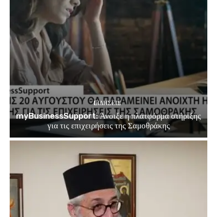
EΙΔΗΣΕΙΣ
myBusinessSupport: Άνοιξε η πλατφόρμα στήριξης
για τις επιχειρήσεις της Σαμοθράκης