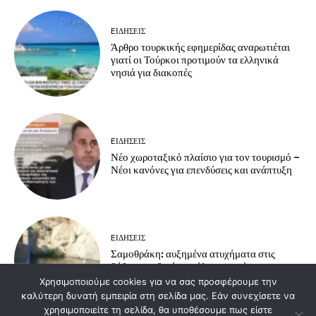
EΙΔΗΣΕΙΣ
Άρθρο τουρκικής εφημερίδας αναρωτιέται
γιατί οι Τούρκοι προτιμούν τα ελληνικά
νησιά για διακοπές
EΙΔΗΣΕΙΣ
Νέο χωροταξικό πλαίσιο για τον τουρισμό –
Νέοι κανόνες για επενδύσεις και ανάπτυξη
EΙΔΗΣΕΙΣ
Σαμοθράκη: αυξημένα ατυχήματα στις
βάθρες – οδηγίες πρόληψης από το
Πυροσβεστικό Κλιμάκιο Σαμοθράκης
Χρησιμοποιούμε cookies για να σας προσφέρουμε την
καλύτερη δυνατή εμπειρία στη σελίδα μας. Εάν συνεχίσετε να
χρησιμοποιείτε τη σελίδα, θα υποθέσουμε πως είστε