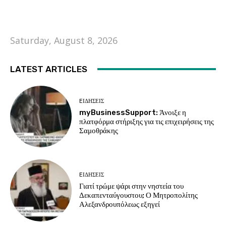
Saturday, August 8, 2026
LATEST ARTICLES
EΙΔΗΣΕΙΣ
myBusinessSupport: Άνοιξε η
πλατφόρμα στήριξης για τις επιχειρήσεις της
Σαμοθράκης
EΙΔΗΣΕΙΣ
Γιατί τρώμε ψάρι στην νηστεία του
Δεκαπενταύγουστου; Ο Μητροπολίτης
Αλεξανδρουπόλεως εξηγεί