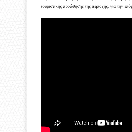
τουριστικής προώθησης της περιοχής, για την επό