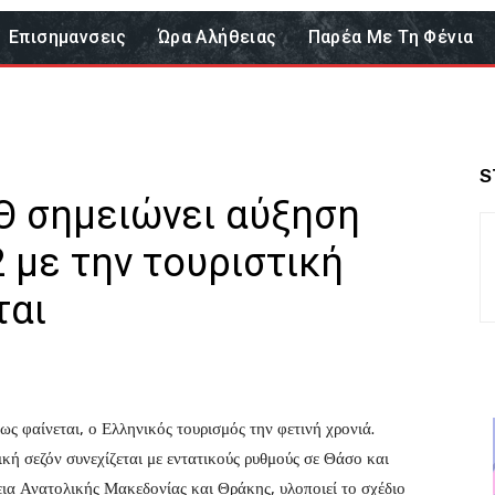
Επισημανσεις
Ώρα Αλήθειας
Παρέα Με Τη Φένια
S
Θ σημειώνει αύξηση
2 με την τουριστική
ται
ως φαίνεται, ο Ελληνικός τουρισμός την φετινή χρονιά.
ική σεζόν συνεχίζεται με εντατικούς ρυθμούς σε Θάσο και
ια Ανατολικής Μακεδονίας και Θράκης, υλοποιεί το σχέδιο