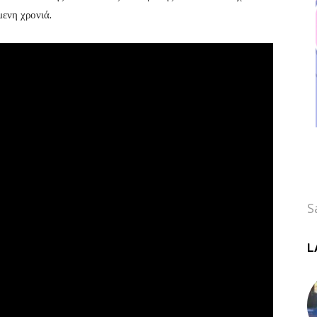
μενη χρονιά.
S
L