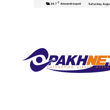
C
26.7
Alexandroupoli
Saturday, Augu