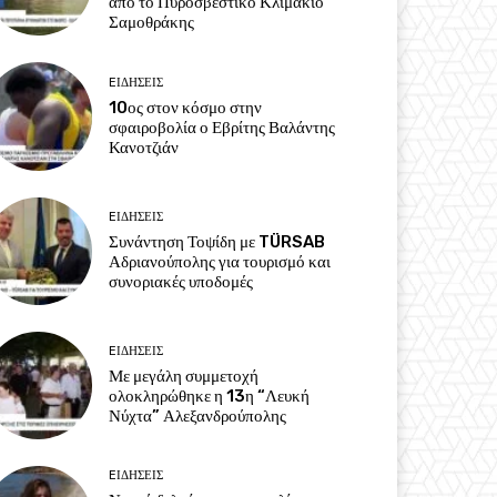
από το Πυροσβεστικό Κλιμάκιο
Σαμοθράκης
EΙΔΗΣΕΙΣ
10ος στον κόσμο στην
σφαιροβολία ο Εβρίτης Βαλάντης
Κανοτζιάν
EΙΔΗΣΕΙΣ
Συνάντηση Τοψίδη με TÜRSAB
Αδριανούπολης για τουρισμό και
συνοριακές υποδομές
EΙΔΗΣΕΙΣ
Με μεγάλη συμμετοχή
ολοκληρώθηκε η 13η “Λευκή
Νύχτα” Αλεξανδρούπολης
EΙΔΗΣΕΙΣ