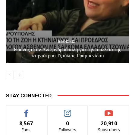
EΙΔΗΣΕΙΣ
Θρήνος στην Αλεξανδρούπολη για την απώλεια της
κτηνιάτρου Τζούλιας Γραμμενίδου
STAY CONNECTED
8,567
0
20,910
Fans
Followers
Subscribers